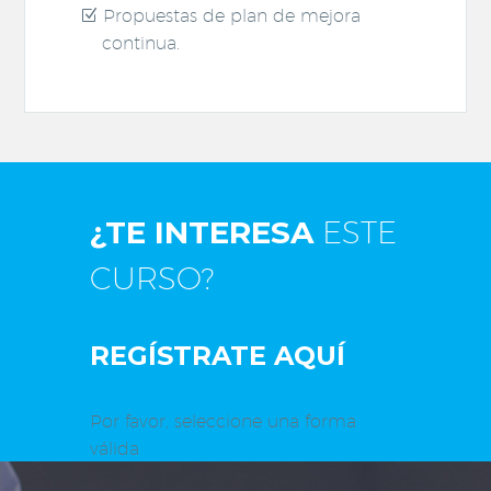
Propuestas de plan de mejora
continua.
¿TE INTERESA
ESTE
CURSO?
REGÍSTRATE AQUÍ
Por favor, seleccione una forma
válida