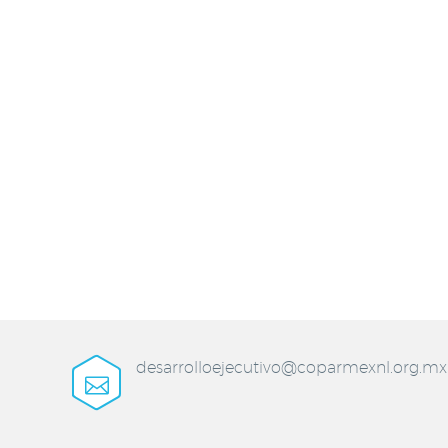
desarrolloejecutivo@coparmexnl.org.mx

