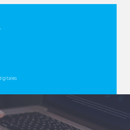
A
igitales