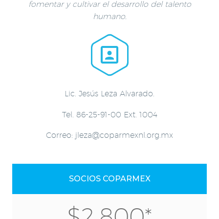
fomentar y cultivar el desarrollo del talento
humano.


Lic. Jesús Leza Alvarado.
Tel. 86-25-91-00 Ext. 1004
Correo: jleza@coparmexnl.org.mx
SOCIOS COPARMEX
$2,800*