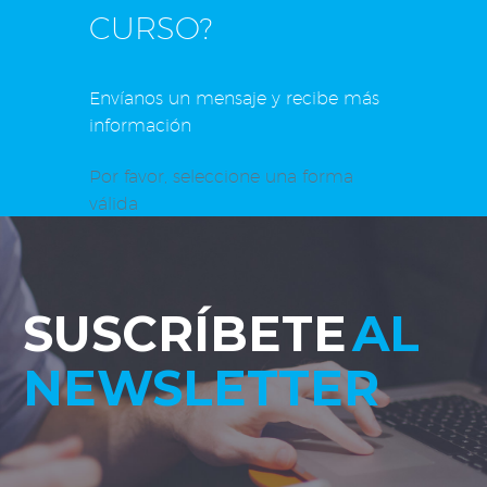
CURSO?
Envíanos un mensaje y recibe más
información
Por favor, seleccione una forma
válida
SUSCRÍBETE
AL
NEWSLETTER