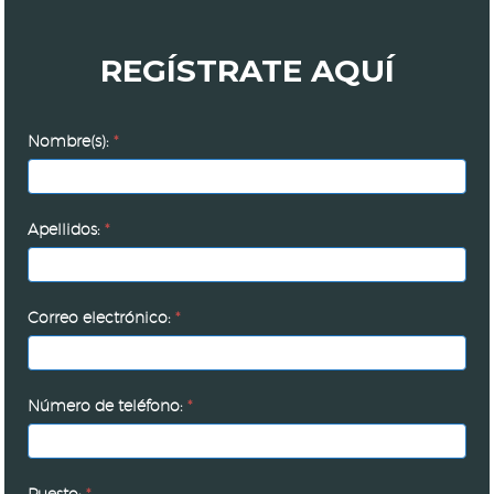
REGÍSTRATE AQUÍ
Congreso
Nombre(s):
*
Wellness
@work
2026
Apellidos:
*
Correo electrónico:
*
Número de teléfono:
*