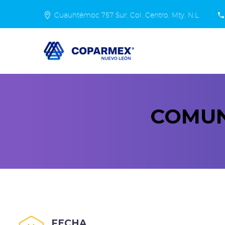
Cuauhtémoc 757 Sur. Col. Centro, Mty. N.L.
COMUN
FECHA