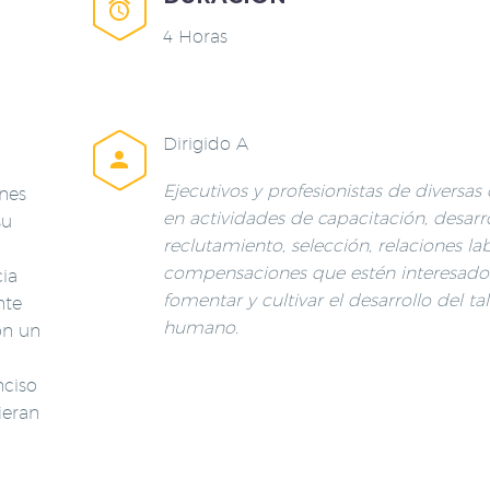


4 Horas
Dirigido A


Ejecutivos y profesionistas
de diversas 
ones
en actividades de capacitación, desarro
su
reclutamiento, selección, relaciones la
compensaciones que estén interesado
cia
fomentar y cultivar el desarrollo del ta
nte
humano.
on un
nciso
ieran