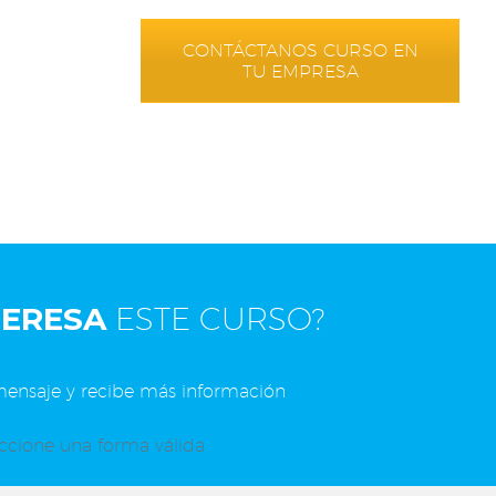
CONTÁCTANOS CURSO EN
TU EMPRESA
TERESA
ESTE CURSO?
ensaje y recibe más información
eccione una forma válida