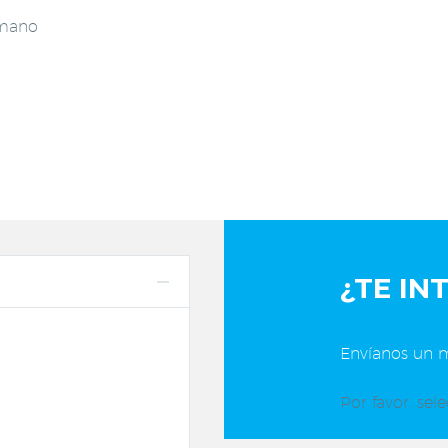
umano
¿TE IN
Envíanos un m
Por favor, sel