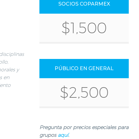
SOCIOS COPARMEX
$1,500
disciplinas
llo,
PÚBLICO EN GENERAL
borales y
s en
lento
$2,500
Pregunta por precios especiales para
grupos
aquí
.