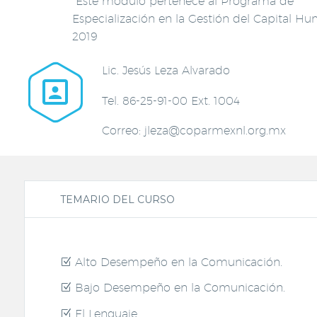
*Este modulo pertenece al Programa de
Especialización en la Gestión del Capital H
2019
Lic. Jesús Leza Alvarado


Tel. 86-25-91-00 Ext. 1004
Correo: jleza@coparmexnl.org.mx
TEMARIO DEL CURSO
Alto Desempeño en la Comunicación.
Bajo Desempeño en la Comunicación.
El Lenguaje.