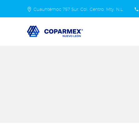
Cuauhtémoc 757 Sur. Col. Centro, Mty. N.L.