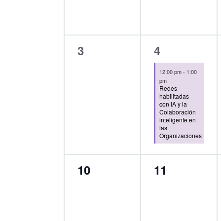
EVENTOS
EVENTOS
0
1
3
4
eventos,
evento,
12:00 pm
-
1:00
pm
Redes
habilitadas
con IA y la
Colaboración
inteligente en
las
Organizaciones
0
0
10
11
eventos,
eventos,