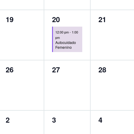
0
1
0
19
20
21
eventos,
evento,
eventos,
12:00 pm
-
1:00
pm
Autocuidado
Femenino
0
0
0
26
27
28
eventos,
eventos,
eventos,
0
0
0
2
3
4
eventos,
eventos,
eventos,