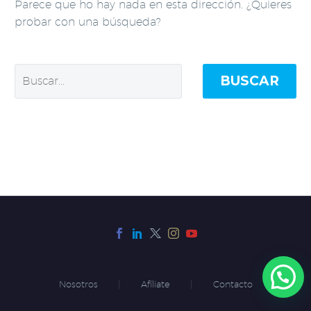
Parece que ho hay nada en esta dirección. ¿Quieres
probar con una búsqueda?
BUSCAR
Nosotros
Afíliate
Contacto