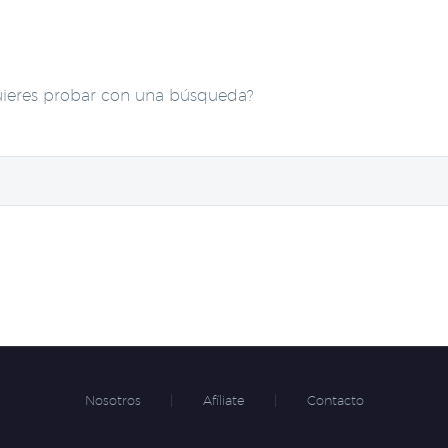
uieres probar con una búsqueda?
Nosotros
Afíliate
Contacto