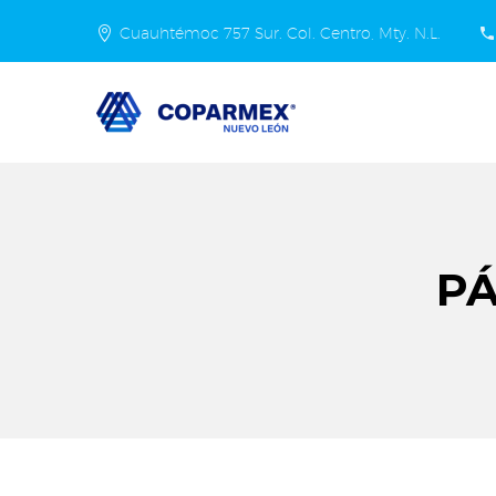
Cuauhtémoc 757 Sur. Col. Centro, Mty. N.L.
P