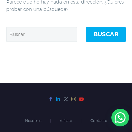
Parece que ho hay nada en esta dirección. ¿Quieres
probar con una búsqueda?
BUSCAR
Nosotros
Afíliate
Contacto