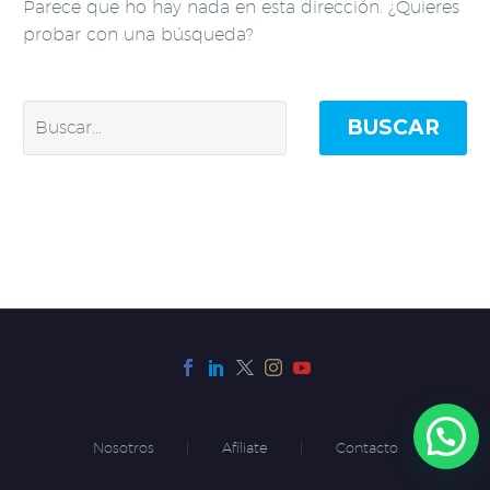
Parece que ho hay nada en esta dirección. ¿Quieres
probar con una búsqueda?
BUSCAR
Nosotros
Afíliate
Contacto