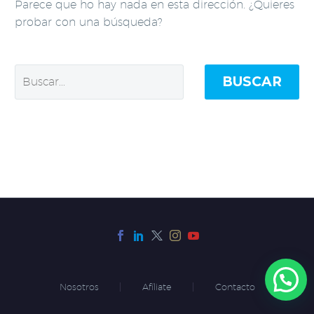
Parece que ho hay nada en esta dirección. ¿Quieres
probar con una búsqueda?
BUSCAR
Nosotros
Afíliate
Contacto