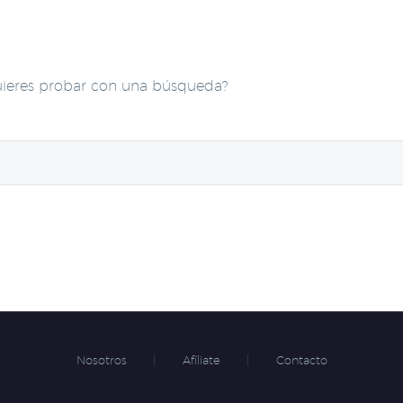
uieres probar con una búsqueda?
Nosotros
Afíliate
Contacto