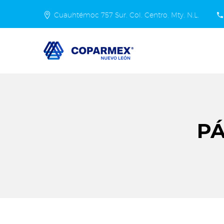
Cuauhtémoc 757 Sur. Col. Centro, Mty. N.L.
P