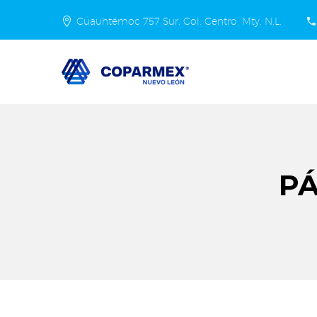
Cuauhtémoc 757 Sur. Col. Centro, Mty. N.L.
P