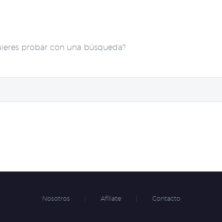
uieres probar con una búsqueda?
Nosotros
Afíliate
Contacto