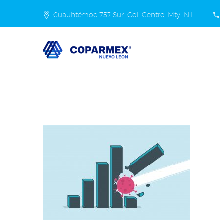
Cuauhtémoc 757 Sur. Col. Centro, Mty. N.L.